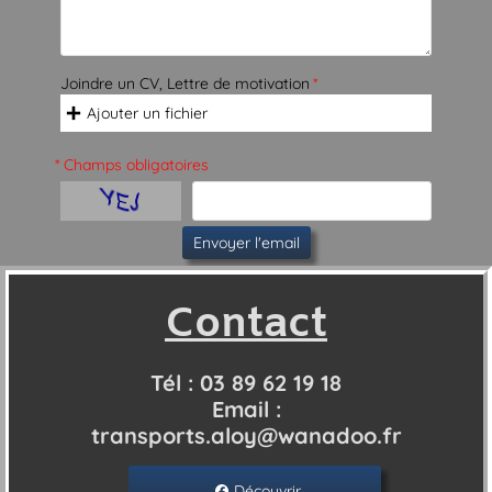
Joindre un CV, Lettre de motivation
*
Ajouter un fichier

* Champs obligatoires
Envoyer l'email
Contact
Tél : 03 89 62 19 18
Email :
transports.aloy@wanadoo.fr
Découvrir